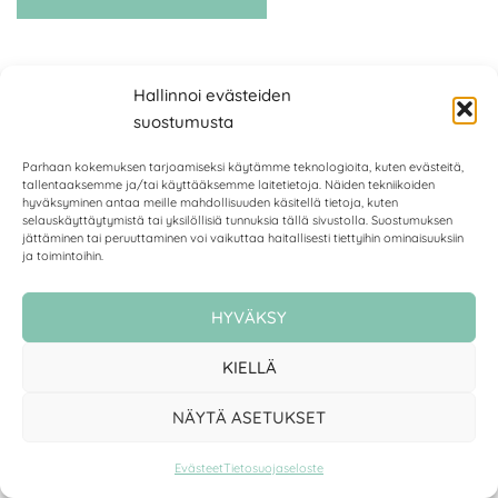
Hallinnoi evästeiden
suostumusta
Parhaan kokemuksen tarjoamiseksi käytämme teknologioita, kuten evästeitä,
tallentaaksemme ja/tai käyttääksemme laitetietoja. Näiden tekniikoiden
hyväksyminen antaa meille mahdollisuuden käsitellä tietoja, kuten
selauskäyttäytymistä tai yksilöllisiä tunnuksia tällä sivustolla. Suostumuksen
jättäminen tai peruuttaminen voi vaikuttaa haitallisesti tiettyihin ominaisuuksiin
ja toimintoihin.
ETUSIVU
KAUPPA
PALVELUT
YHTEYS
HYVÄKSY
EVÄSTEET
KIELLÄ
NÄYTÄ ASETUKSET
Kaikki oikeudet omistaa Scillas Garden. Sivuston toteutus:
Evästeet
Tietosuojaseloste
Mediaa.fi