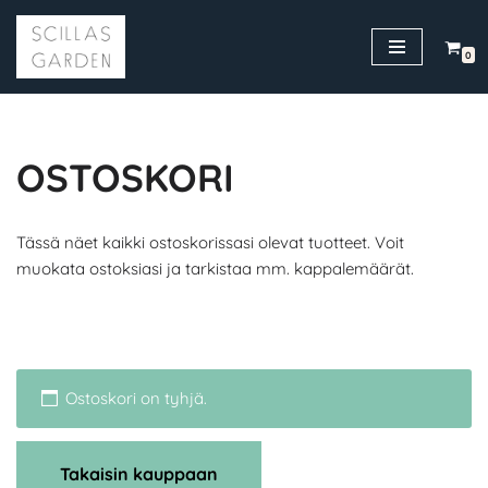
Siirry
0
suoraan
sisältöön
OSTOSKORI
Tässä näet kaikki ostoskorissasi olevat tuotteet. Voit
muokata ostoksiasi ja tarkistaa mm. kappalemäärät.
Ostoskori on tyhjä.
Takaisin kauppaan