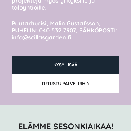
projekteja myös yrityksille ja
taloyhtiöille.
Puutarhurisi, Malin Gustafsson,
PUHELIN: 040 532 7907, SÄHKÖPOSTI:
info@scillasgarden.fi
KYSY LISÄÄ
TUTUSTU
PALVELUIHI
N
ELÄMME SESONKIAIKAA!