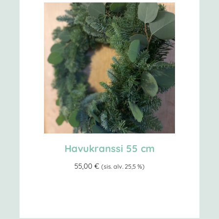
Havukranssi 55 cm
55,00
€
(sis. alv. 25,5 %)