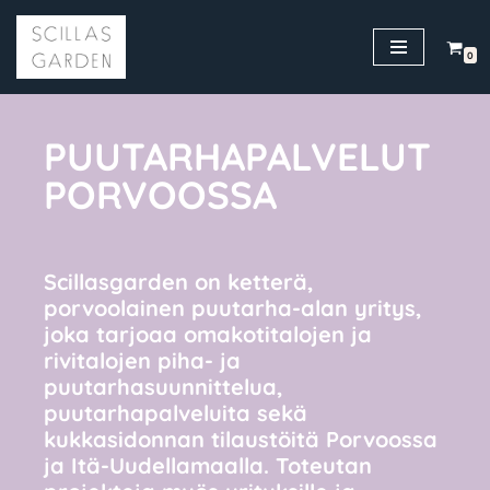
Siirry
0
suoraan
sisältöön
PUUTARHA­­­PALVELUT
PORVOOSSA
Scillasgarden on ketterä,
porvoolainen puutarha-alan yritys,
joka tarjoaa omakotitalojen ja
rivitalojen piha- ja
puutarhasuunnittelua,
puutarhapalveluita sekä
kukkasidonnan tilaustöitä Porvoossa
ja Itä-Uudellamaalla. Toteutan