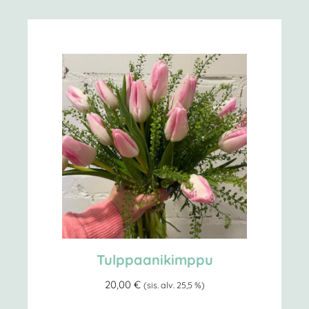
Tulppaani­kimppu
20,00
€
(sis. alv. 25,5 %)