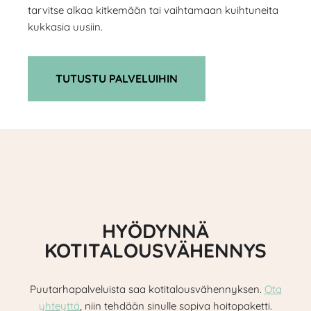
tarvitse alkaa kitkemään tai vaihtamaan kuihtuneita
kukkasia uusiin.
TUTUSTU PALVELUIHIN
HYÖDYNNÄ
KOTITALOUSVÄHENNYS
Puutarhapalveluista saa kotitalousvähennyksen.
Ota
yhteyttä
, niin tehdään sinulle sopiva hoitopaketti.