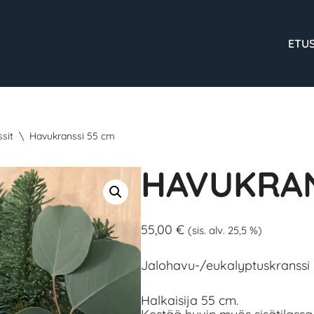
ETU
ssit
\
Havukranssi 55 cm
HAVUKRAN
55,00
€
(sis. alv. 25,5 %)
Jalohavu-/eukalyptuskranssi
Halkaisija 55 cm.