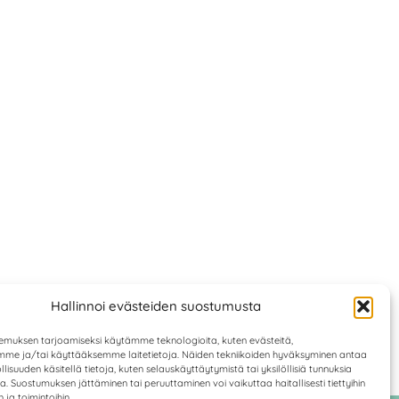
Hallinnoi evästeiden suostumusta
muksen tarjoamiseksi käytämme teknologioita, kuten evästeitä,
mme ja/tai käyttääksemme laitetietoja. Näiden tekniikoiden hyväksyminen antaa
lisuuden käsitellä tietoja, kuten selauskäyttäytymistä tai yksilöllisiä tunnuksia
lla. Suostumuksen jättäminen tai peruuttaminen voi vaikuttaa haitallisesti tiettyihin
 ja toimintoihin.