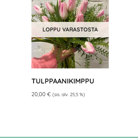
LOPPU VARASTOSTA
TULPPAANI­KIMPPU
20,00
€
(sis. alv. 25,5 %)