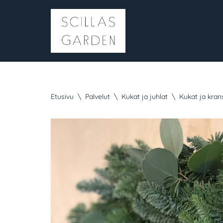
Siirry
suoraan
sisältöön
Etusivu
\
Palvelut
\
Kukat ja juhlat
\
Kukat ja kran