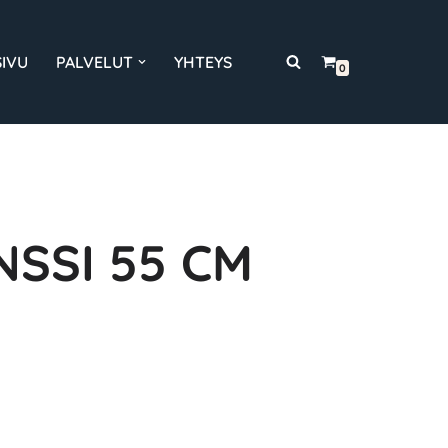
SIVU
PALVELUT
YHTEYS
0
SSI 55 CM