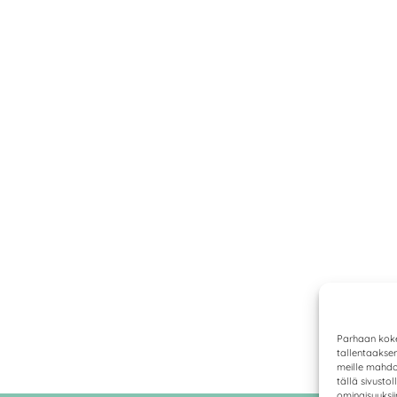
Parhaan koke
tallentaakse
meille mahdol
tällä sivusto
ominaisuuksiin