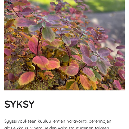
SYKSY
Syyssiivoukseen kuuluu lehtien haravointi, perennojen
alasleikkaus, viheralueiden valmistautuminen talveen,