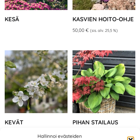
KESÄ
KASVIEN HOITO-OHJE
50,00
€
(sis. alv. 25,5 %)
KEVÄT
PIHAN STAILAUS
400,00
€
–
1000,00
€
(sis. alv.
Hallinnoi evästeiden