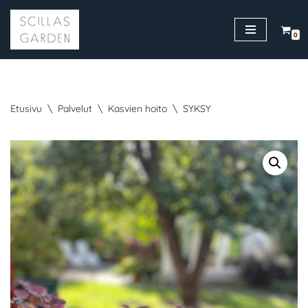
Siirry
0
suoraan
sisältöön
Etusivu
\
Palvelut
\
Kasvien hoito
\
SYKSY