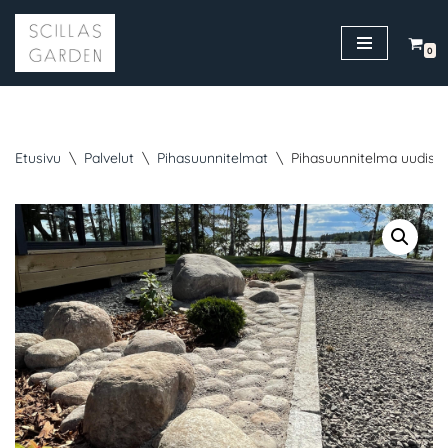
Siirry
0
suoraan
sisältöön
Etusivu
\
Palvelut
\
Pihasuunnitelmat
\
Pihasuunnitelma uudisko