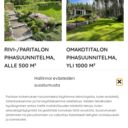
RIVI-/PARITALON
OMAKOTITALON
PIHASUUNNITELMA,
PIHASUUNNITELMA,
ALLE 500 M²
YLI 1000 M²
780,00
€
–
1100,00
€
1500,00
€
–
2300,00
€
(sis. alv.
(sis.
Hallinnoi evästeiden
25,5 %)
alv. 25,5 %)
suostumusta
Parhaan kokemuksen tarjoamiseksi käytämme teknologioita, kuten evästeitä,
tallentaaksemme ja/tai käyttääksemme laitetietoja. Näiden tekniikoiden
hyväksyminen antaa meille mahdollisuuden käsitellä tietoja, kuten
selauskäyttäytymistä tai yksilöllisiä tunnuksia tällä sivustolla. Suostumuksen
jättäminen tai peruuttaminen voi vaikuttaa haitallisesti tiettyihin ominaisuuksiin
ja toimintoihin.