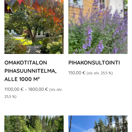
OMAKOTITALON
PIHAKONSULTOINTI
PIHASUUNNITELMA,
150,00
€
(sis. alv. 25,5 %)
ALLE 1000 M²
1100,00
€
–
1800,00
€
(sis. alv.
25,5 %)